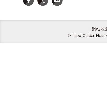
|
網站地
© Taipei Golden Horse