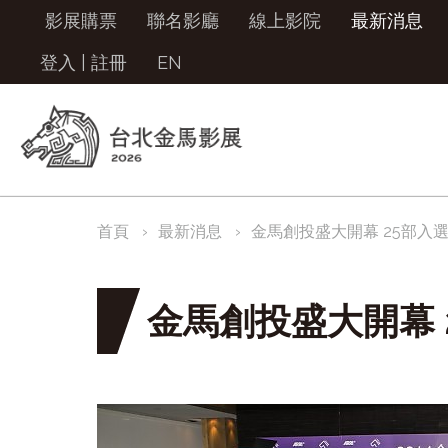
影展購票
聯名影廳
線上影院
最新消息
登入
|
註冊
EN
首頁
最新消息
金馬創投盛大開幕 25部入
金馬創投盛大開幕 