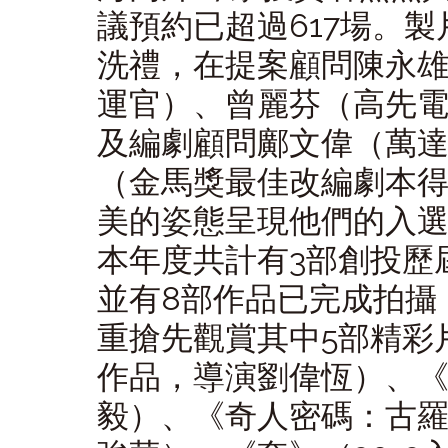
議預約已超過617場。
洗禮，在提案顧問陳永
運官）、曾麗芬（高先
及編劇顧問鄺文偉（萬
（金馬獎最佳改編劇本
美的姿態呈現他們的入
本年度共計有3部創投歷
並有8部作品已完成拍攝
重搶先觀賞其中5部精彩
作品，導演劉偉恆）、《
毅）、《奇人密碼：古羅