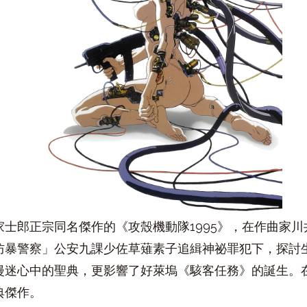
士郎正宗同名傑作的《攻殼機動隊1995》，在作曲家
防暴警察」公安九課少佐草薙素子追緝神祕罪犯下，探討
漫迷心中的聖典，更影響了好萊塢《駭客任務》的誕生。
典傑作。