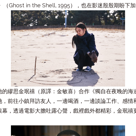
host in the Shell, 1995），也在影迷殷殷期盼
他的繆思金珉禧（原譯：金敏喜）合作《獨自在夜晚的海
她，前往小鎮拜訪友人，一邊喝酒，一邊談論工作、感情
銀幕，透過電影大膽吐露心聲，戲裡戲外都精彩，金珉禧