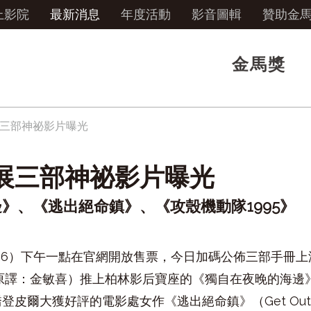
上影院
最新消息
年度活動
影音圖輯
贊助金
金馬獎
三部神祕影片曝光
展三部神祕影片曝光
》、《逃出絕命鎮》、《攻殼機動隊1995》
26）下午一點在官網開放售票，今日加碼公佈三部手冊
金敏喜）推上柏林影后寶座的《獨自在夜晚的海邊》（On the
喬登皮爾大獲好評的電影處女作《逃出絕命鎮》（Get O