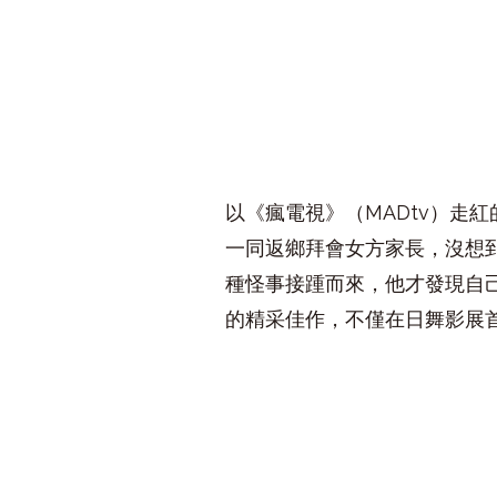
以《瘋電視》（MADtv）走
一同返鄉拜會女方家長，沒想
種怪事接踵而來，他才發現自
的精采佳作，不僅在日舞影展