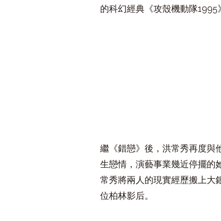
的科幻經典《攻殼機動隊1995》（G
繼《錯戀》後，洪常秀再度與
生戀情，演藝事業幾近停擺的
常秀將兩人的現實經歷搬上大
位柏林影后。