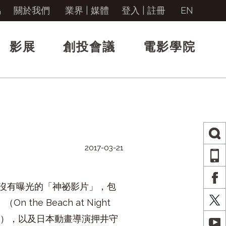
馬
關於我們
業界 | 媒體
登入
|
註冊
EN
影展
創投會議
電影學院
2017-03-21
AP
FA
上沒有曝光的「神祕影片」，包
X
 Beach at Night
ut），以及日本動畫導演押井守
YO