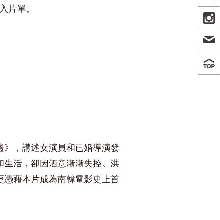
下加入片單。
IN
邊》，講述女演員和已婚導演發
和生活，卻因酒意漸漸失控。洪
更憑藉本片成為南韓電影史上首