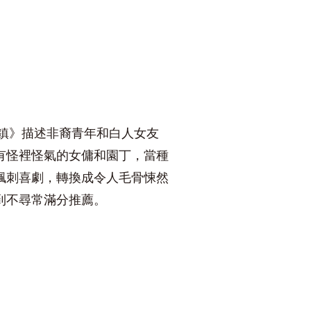
命鎮》描述非裔青年和白人女友
有怪裡怪氣的女傭和園丁，當種
諷刺喜劇，轉換成令人毛骨悚然
到不尋常滿分推薦。