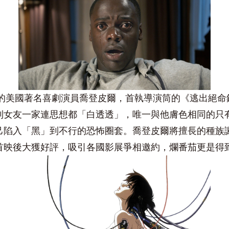
紅的美國著名喜劇演員喬登皮爾，首執導演筒的《逃出絕
到女友一家連思想都「白透透」，唯一與他膚色相同的只
己陷入「黑」到不行的恐怖圈套。喬登皮爾將擅長的種族
首映後大獲好評，吸引各國影展爭相邀約，爛番茄更是得