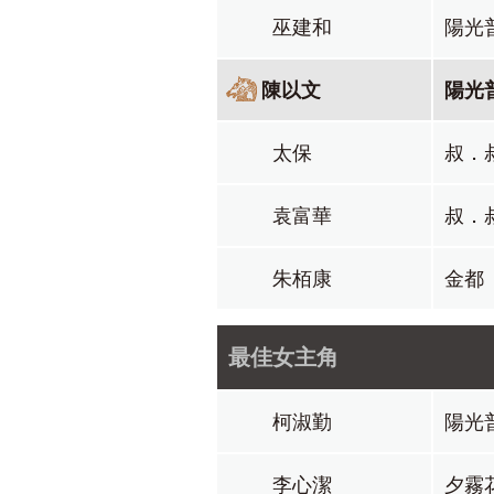
巫建和
陽光
陳以文
陽光
太保
叔．
袁富華
叔．
朱栢康
金都
最佳女主角
柯淑勤
陽光
李心潔
夕霧