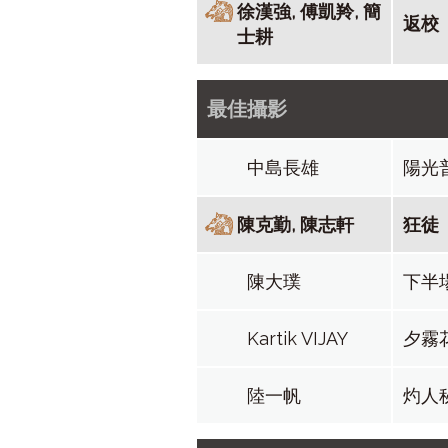
徐漢強, 傅凱羚, 簡
返校
士耕
最佳攝影
中島長雄
陽光
陳克勤, 陳志軒
狂徒
陳大璞
下半
Kartik VIJAY
夕霧
陸一帆
灼人