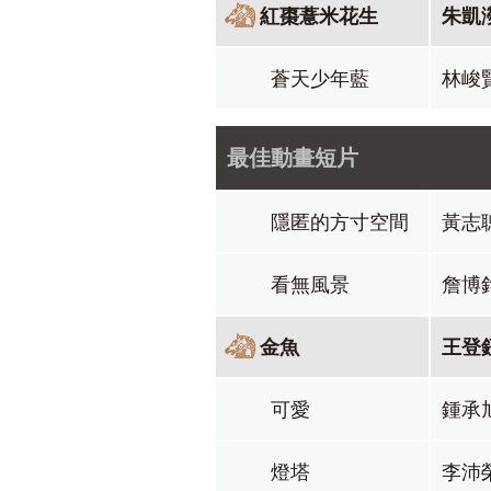
紅棗薏米花生
朱凱
蒼天少年藍
林峻
最佳動畫短片
隱匿的方寸空間
黃志
看無風景
詹博
金魚
王登
可愛
鍾承
燈塔
李沛