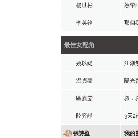
楊世彬
熱帶
李英銓
那個
最佳女配角
姚以緹
江湖
温貞菱
陽光
區嘉雯
叔．
陸弈靜
3天2
張詩盈
我的