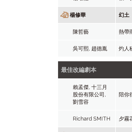
楊修華
幻土
陳哲藝
熱帶
吳可熙, 趙德胤
灼人
最佳改編劇本
賴孟傑, 十三月
股份有限公司,
陪你
劉雪容
Richard SMITH
夕霧