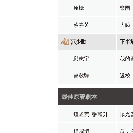
原騰
樂園
蔡嘉茵
大餓
范少勳
下半
邱志宇
我的
曾敬驊
返校
最佳原著劇本
鍾孟宏, 張耀升
陽光
楊曜愷
叔．