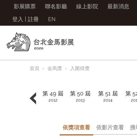
影展購票
聯名影廳
線上影院
最新消息
登入
|
註冊
EN
首頁
金馬獎
入圍得獎
第 49 屆
第 50 屆
第 51 屆
第 5
2012
2013
2014
20
第 57 屆
第 58 屆
第 59 屆
第 6
2020
2021
2022
20
依獎項查看
依影片查看
搜