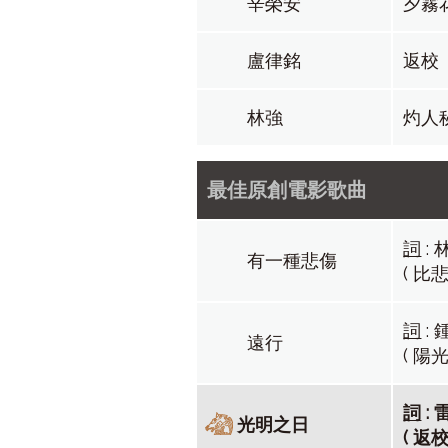
辛榮安
夕霧
盧律銘
返校
林強
灼人
最佳原創電影歌曲
詞
:
有一種悲傷
( 比
詞
:
遠行
( 陽
詞
:
光明之日
( 返校