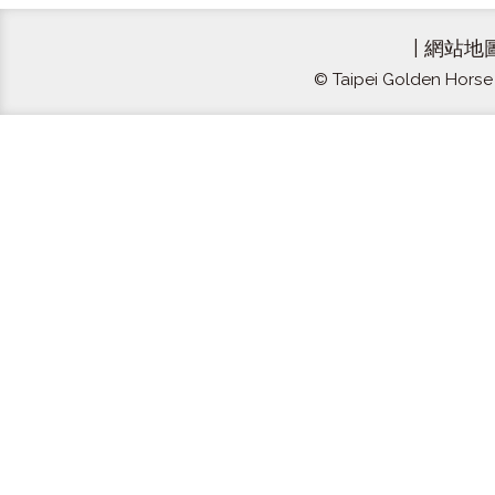
|
網站地
© Taipei Golden Horse