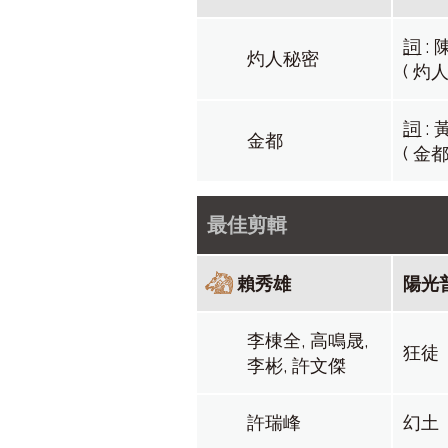
詞
:
灼人秘密
( 灼
詞
:
金都
( 金都
最佳剪輯
賴秀雄
陽光
李棟全, 高鳴晟,
狂徒
李彬, 許文傑
許瑞峰
幻土