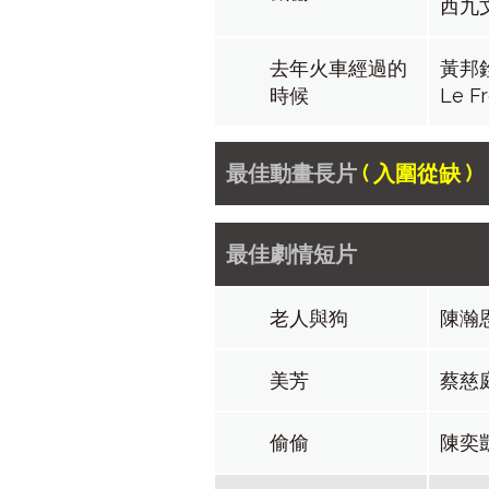
西九
去年火車經過的
黃邦
時候
Le 
最佳動畫長片
( 入圍從缺 )
最佳劇情短片
老人與狗
陳瀚
美芳
蔡慈
偷偷
陳奕