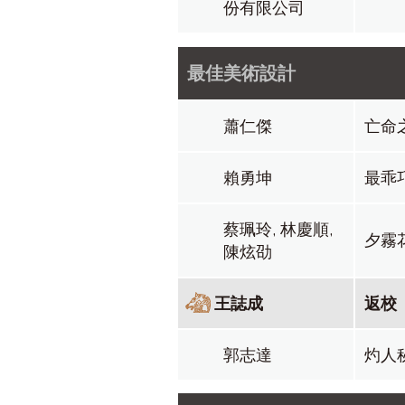
份有限公司
最佳美術設計
蕭仁傑
亡命
賴勇坤
最乖
蔡珮玲, 林慶順,
夕霧
陳炫劭
王誌成
返校
郭志達
灼人