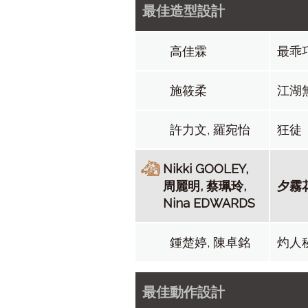
最佳造型設計
高佳霖
最乖
施筱柔
江湖
許力文, 羅宛怡
狂徒
Nikki GOOLEY,
周麗明, 蔡珮玲,
夕霧
Nina EDWARDS
鍾楚婷, 陳卓銘
灼人
最佳動作設計