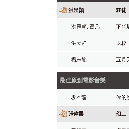
洪昰顥
狂徒
洪昰顥, 賈凡
下半
洪天祥
返校
楊志龍
五月
最佳原創電影音樂
坂本龍一
你的
張偉勇
幻土