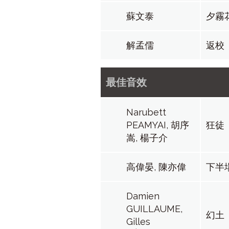
蘇文泰
夕霧
解孟儒
返校
最佳音效
Narubett
PEAMYAI, 胡序
狂徒
嵩, 楊子介
高偉晏, 陳亦偉
下半
Damien
GUILLAUME,
幻土
Gilles