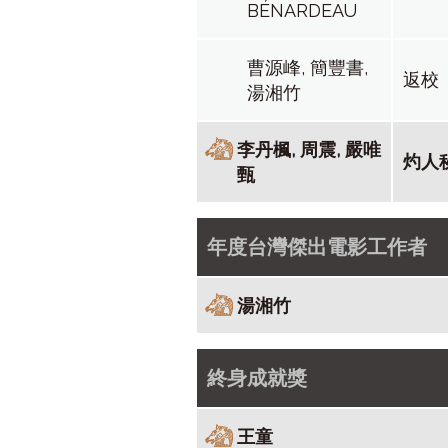
BÉNARDEAU
曹源峰, 簡豐書,
返校
湯湘竹
李丹楓, 周震, 嚴唯
灼人
甄
年度台灣傑出電影工作者
湯湘竹
終身成就獎
王童