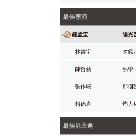
最佳導演
鍾孟宏
陽光
林書宇
夕霧
陳哲藝
熱帶
張作驥
那個
趙德胤
灼人
最佳男主角