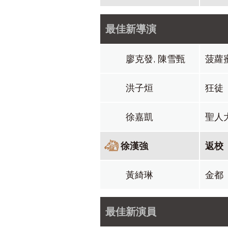
最佳新導演
廖克發, 陳雪甄
菠蘿
洪子烜
狂徒
徐嘉凱
聖人
徐漢強
返校
黃綺琳
金都
最佳新演員