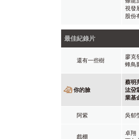
條龍
視發
股份
最佳紀錄片
廖克
還有一些樹
蜂鳥
蔡明
你的臉
汯呄
業基
阿紫
吳郁
卓翔
戲棚